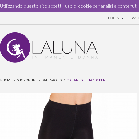
Utilizzando questo sito accetti l'uso di cookie per analisi e contenuti 
LOGIN
WISH
>
HOME
/
SHOP ONLINE
/
PATTINAGGIO
/
COLLANT GHETTA 100 DEN