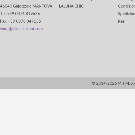
46040 Guidizzolo MANTOVA
LALUNA CHIC
Condizion
Tel. +39 0376 819686
Spedizion
Fax. +39 0376 847135
Resi
shop@lalunacollant.com
© 2014-2026 M.T.M. S.R