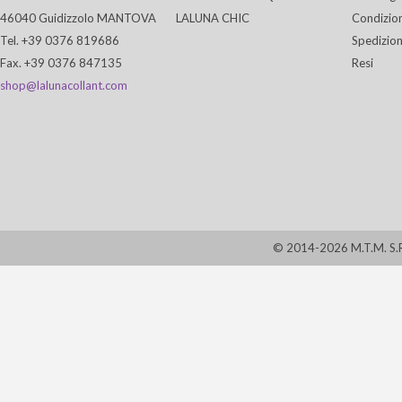
46040 Guidizzolo MANTOVA
LALUNA CHIC
Condizion
Tel. +39 0376 819686
Spedizion
Fax. +39 0376 847135
Resi
shop@lalunacollant.com
© 2014-2026 M.T.M. S.R