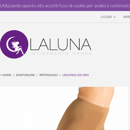
Utilizzando questo sito accetti l'uso di cookie per analisi e contenuti 
LOGIN
WISH
>
HOME
/
SHOP ONLINE
/
PATTINAGGIO
/
LEGGINGS 100 DEN