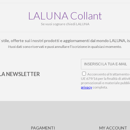
LALUNA Collant
Se vuoi sognare chiedi LALUNA
i stile, offerte sui i nostri prodotti e aggiornamenti dal mondo LALUNA, is
I tuoi dati sono riservati e puoi annullare l’iscrizione in qualsiasi momento.
LLA NEWSLETTER
Acconsento al trattamento d
UE 679/16 per la finalità di atti
promozionali e materiale pubbli
privacy
completa.
PAGAMENTI
MY ACCOUNT