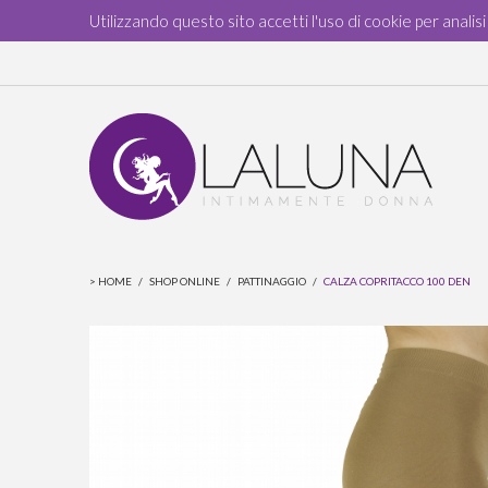
Utilizzando questo sito accetti l'uso di cookie per analis
>
HOME
/
SHOP ONLINE
/
PATTINAGGIO
/
CALZA COPRITACCO 100 DEN