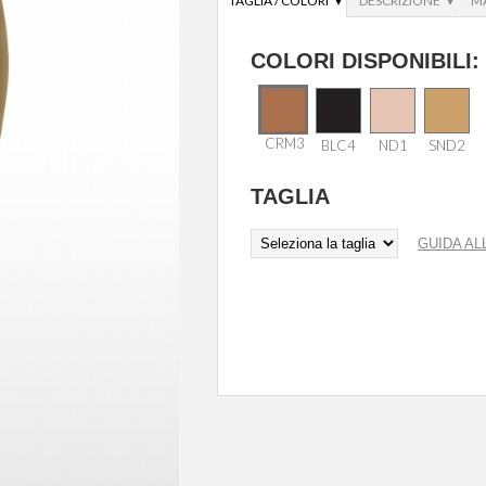
TAGLIA / COLORI ▾
DESCRIZIONE ▾
M
COLORI DISPONIBILI:
CRM3
BLC4
ND1
SND2
TAGLIA
GUIDA AL