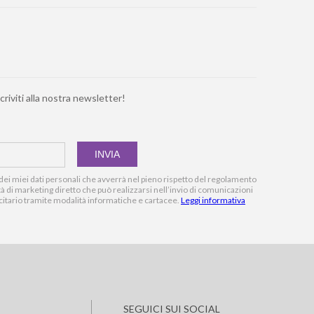
criviti alla nostra newsletter!
ei miei dati personali che avverrà nel pieno rispetto del regolamento
vità di marketing diretto che può realizzarsi nell’invio di comunicazioni
citario tramite modalità informatiche e cartacee.
Leggi informativa
SEGUICI SUI SOCIAL